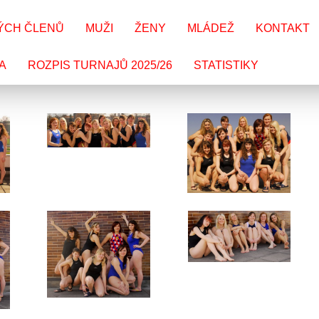
ÝCH ČLENŮ
MUŽI
ŽENY
MLÁDEŽ
KONTAKT
A
ROZPIS TURNAJŮ 2025/26
STATISTIKY