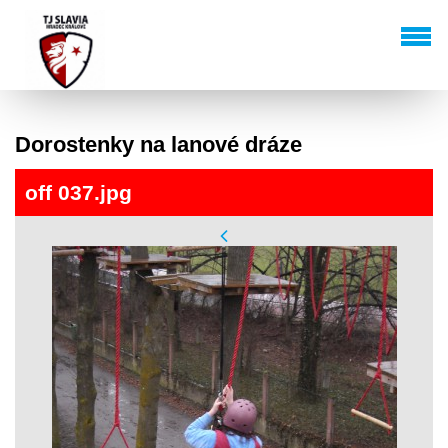
Dorostenky na lanové dráze
off 037.jpg