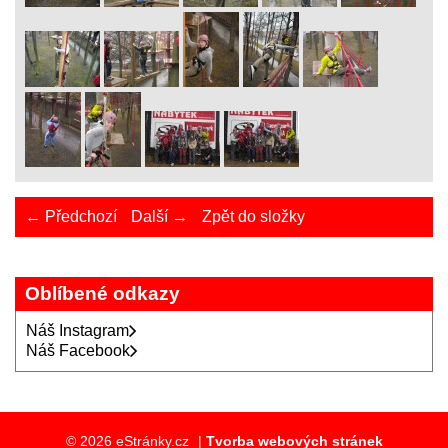
← Předchozí
Další →
Zpět do složky
Oblíbené odkazy
Náš Instagram
Náš Facebook
© 2026 eStránky.cz
|
Tvorba webových stránek