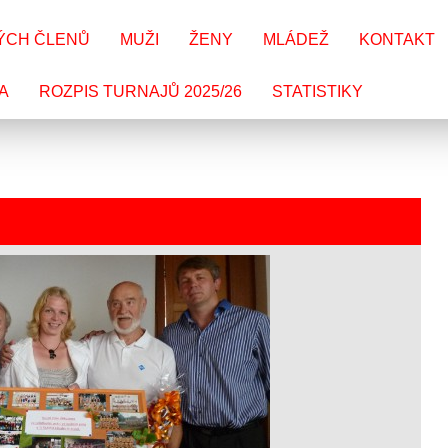
ÝCH ČLENŮ
MUŽI
ŽENY
MLÁDEŽ
KONTAKT
A
ROZPIS TURNAJŮ 2025/26
STATISTIKY