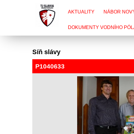
AKTUALITY
NÁBOR NOV
DOKUMENTY VODNÍHO PÓL
Síň slávy
P1040633