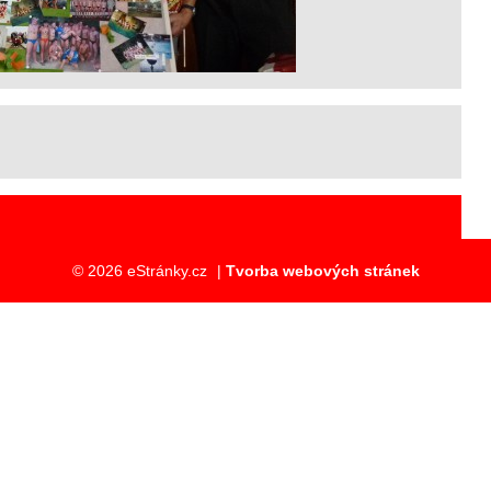
© 2026 eStránky.cz
|
Tvorba webových stránek