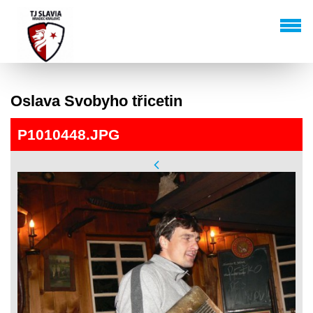
Oslava Svobyho třicetin
P1010448.JPG