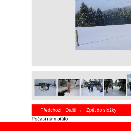
← Předchozí
Další →
Zpět do složky
Počasí nám přálo