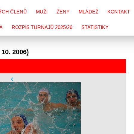
ÝCH ČLENŮ
MUŽI
ŽENY
MLÁDEŽ
KONTAKT
A
ROZPIS TURNAJŮ 2025/26
STATISTIKY
. 10. 2006)