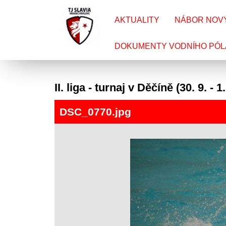
AKTUALITY
NÁBOR NOV
DOKUMENTY VODNÍHO PÓL
II. liga - turnaj v Děčíně (30. 9. - 1
DSC_0770.jpg