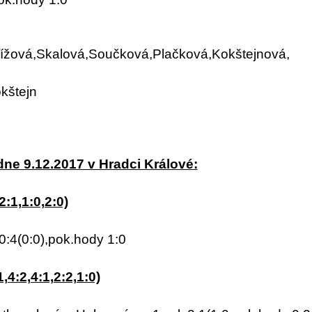
žová,Skalová,Součková,Plačková,Kokštejnová,
kštejn
dne 9.12.2017 v Hradci Králové:
:1,1:0,2:0)
:4(0:0),pok.hody 1:0
4:2,4:1,2:2,1:0)