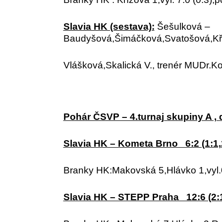
Slavia HK (sestava):
Šešulková –
Baudyšová,Šimáčková,Svatošová,Kří
Vlášková,Skalická V., trenér MUDr.Ko
Pohár ČSVP – 4.turnaj skupiny A , 
Slavia HK – Kometa Brno 6:2 (1:1,2
Branky HK:Makovská 5,Hlávko 1,vyl.0
Slavia HK – STEPP Praha 12:6 (2:1,