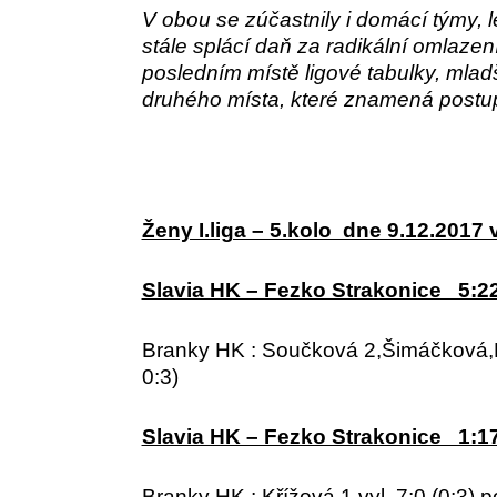
V obou se zúčastnily i domácí týmy, 
stále splácí daň za radikální omlaze
posledním místě ligové tabulky, mlad
druhého místa, které znamená postup 
Ženy I.liga – 5.kolo dne 9.12.2017 
Slavia HK – Fezko Strakonice 5:22 
Branky HK : Součková 2,Šimáčková,Kř
0:3)
Slavia HK – Fezko Strakonice 1:17 
Branky HK : Křížová 1,vyl. 7:0 (0:3),