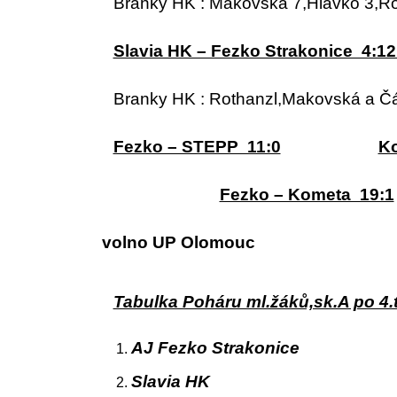
Branky HK : Makovská 7,Hlávko 3,Rot
Slavia HK – Fezko Strakonice 4:12 (
Branky HK : Rothanzl,Makovská a Čáp
Fezko – STEPP 11:0
K
Fezko – Kometa 19:1
volno UP Olomouc
Tabulka Poháru ml.žáků,sk.A po 4.t
AJ Fezko Strakonice 1
Slavia HK 9 