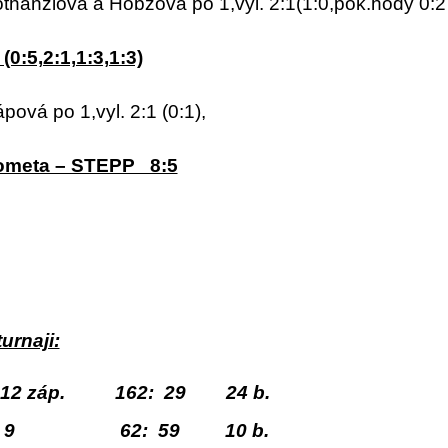
hanzlová a Hobzová po 1,vyl. 2:1(1:0,pok.hody 0:2
0:5,2:1,1:3,1:3)
ová po 1,vyl. 2:1 (0:1),
ometa – STEPP 8:5
urnaji:
2 záp. 162: 29 24 b.
62: 59 10 b.