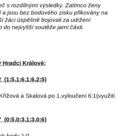
leč s rozdílnými výsledky. Zatímco ženy
ní a jsou bez bodového zisku přikovány na
ší žáci úspěšně bojovali za udržení
do nejvyšší soutěže jarní části.
v Hradci Králové:
(1:5,1:6,1:6,2:5)
ížová a Skalová po 1,vyloučení 6:1(využití
(0:5,0:3,1:3,0:6)
pok.hody 1:0