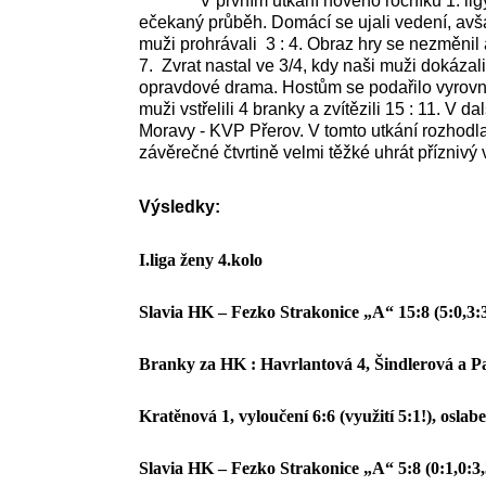
V prvním utkání nového ročníku 1. ligy m
ečekaný průběh. Domácí se ujali vedení, avša
muži prohrávali 3 : 4. Obraz hry se nezměnil a
7. Zvrat nastal ve 3/4, kdy naši muži dokázali 
opravdové drama. Hostům se podařilo vyrovna
muži vstřelili 4 branky a zvítězili 15 : 11. V d
Moravy - KVP Přerov. V tomto utkání rozhodla 3
závěrečné čtvrtině velmi těžké uhrát příznivý 
Výsledky:
I.liga ženy 4.kolo
Slavia HK – Fezko Strakonice „A“ 15:8 (5:0,3:3
Branky za HK : Havrlantová 4, Šindlerová a Pa
Kratěnová 1, vyloučení 6:6 (využití 5:1!), oslabe
Slavia HK – Fezko Strakonice „A“ 5:8 (0:1,0:3,