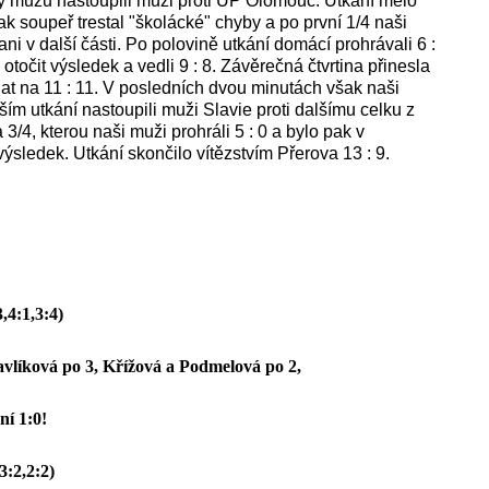
užů nastoupili muži proti UP Olomouc. Utkání mělo
k soupeř trestal "školácké" chyby a po první 1/4 naši
ni v další části. Po polovině utkání domácí prohrávali 6 :
otočit výsledek a vedli 9 : 8. Závěrečná čtvrtina přinesla
t na 11 : 11. V posledních dvou minutách však naši
alším utkání nastoupili muži Slavie proti dalšímu celku z
/4, kterou naši muži prohráli 5 : 0 a bylo pak v
výsledek. Utkání skončilo vítězstvím Přerova 13 : 9.
,4:1,3:4)
vlíková po 3, Křížová a Podmelová po 2,
ní 1:0!
3:2,2:2)