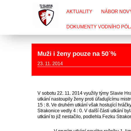
AKTUALITY
NÁBOR NOV
DOKUMENTY VODNÍHO PÓL
Muži i ženy pouze na 50´%
23. 11. 2014
V sobotu 22. 11. 2014 využily týmy Slavie H
utkání nastoupily ženy proti úřadujícímu mist
15 : 8. Ve druhém utkání však hostující hráč
Strakonice vedly 4 : 0. V další části utkání b
utkání to již nestačilo, podlehla Fezku Strakon