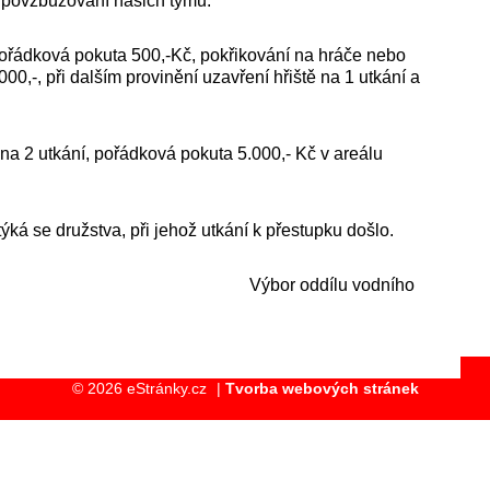
é povzbuzování našich týmů.
pořádková pokuta 500,-Kč, pokřikování na hráče nebo
00,-, při dalším provinění uzavření hřiště na 1 utkání a
 na 2 utkání, pořádková pokuta 5.000,- Kč v areálu
ýká se družstva, při jehož utkání k přestupku došlo.
ílu vodního
© 2026 eStránky.cz
|
Tvorba webových stránek