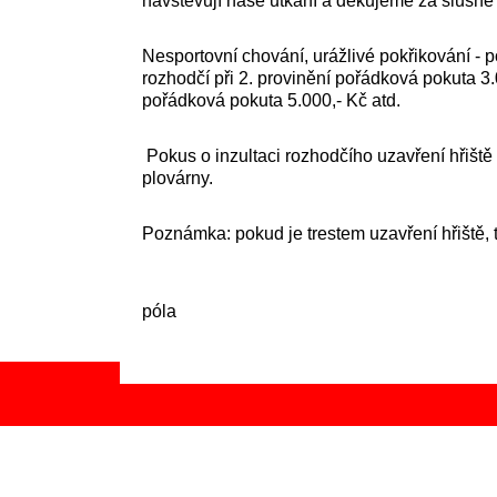
navštěvují naše utkání a děkujeme za slušn
Nesportovní chování, urážlivé pokřikování - 
rozhodčí při 2. provinění pořádková pokuta 3.0
pořádková pokuta 5.000,- Kč atd.
Pokus o inzultaci rozhodčího uzavření hřiště
plovárny.
Poznámka: pokud je trestem uzavření hřiště, t
Výbor odd
póla