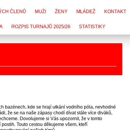
ÝCH ČLENŮ
MUŽI
ŽENY
MLÁDEŽ
KONTAKT
A
ROZPIS TURNAJŮ 2025/26
STATISTIKY
h bazénech, kde se hrají utkání vodního póla, nevhodné
 na naše zápasy chodí dívat stále více diváků,
nechceme. Dovolujeme si Vás upozornit, že v tomto
 postih. Touto cestou děkujeme všem, kteří