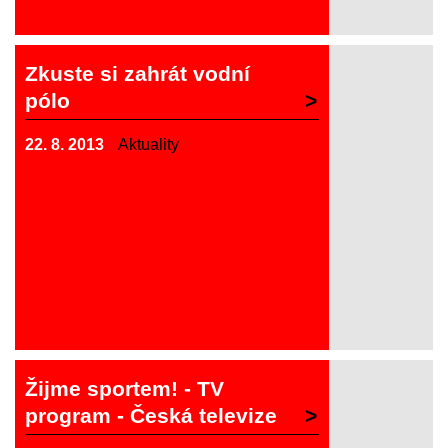
Zkuste si zahrát vodní
pólo
22. 8. 2013
Aktuality
Žijme sportem! - TV
program - Česká televize