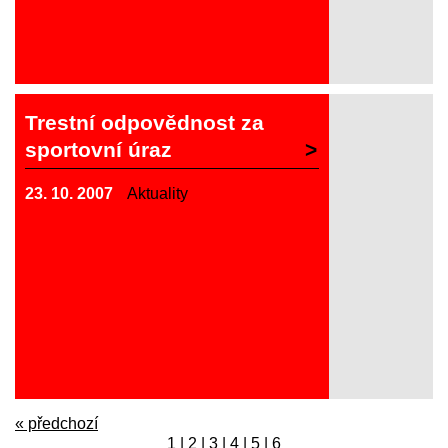
Trestní odpovědnost za
sportovní úraz
23. 10. 2007
Aktuality
« předchozí
1
|
2
|
3
|
4
|
5
|
6